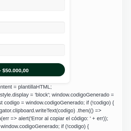
$50.000,00
ntent = plantillaHTML;
style.display = 'block'; window.codigoGenerado =
st codigo = window.codigoGenerado; if (!codigo) {
igator.clipboard.writeText(codigo) .then(() =>
err => alert('Error al copiar el código: ' + err));
 window.codigoGenerado; if (!codigo) {