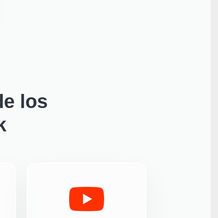
e los
k