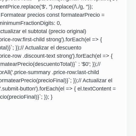
ntPrice.replace('$', '').replace(/\./g, ''));
// Formatear precios const formatearPrecio =
minimumFractionDigits: 0,
tualizar el subtotal (precio original)
ce-row:first-child strong').forEach(el => {
l)}`; });// Actualizar el descuento
ice-row .discount-text strong').forEach(el => {
matearPrecio(descuentoTotal)}` : '$0'; });//
orAll('.price-summary .price-row:last-child
ormatearPrecio(precioFinal)}`; });// Actualizar el
submit-button').forEach(el => { el.textContent =
precioFinal)}`; }); }