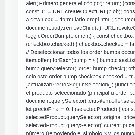
alert('Primero genera el código'); return; }cons
const url = URL.createObjectURL(blob); const
a.download = 'formulario-dropi.html'; documen
document.body.removeChild(a); URL.revokeOb
toggleOrderBump(element) { const checkbox =
(checkbox.checked) { checkbox.checked = false
// Deseleccionar todos los order bumps docum
item.offer').forEach(bump => { bump.classLis
bump.querySelector('.order-bump-check'); oth
solo este order bump checkbox.checked = true
}actualizarPreciosSegunSeleccion(); }functio
el producto seleccionado (principal u order 
document.querySelector('.cart-item.offer.select
let precioFinal = 0;if (selectedProduct) { const
selectedProduct.querySelector('.original-price
selectedProduct.querySelector('.current-price')
número (removiendo el símbolo $ y los puntos)