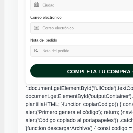
🏙️
Correo electrónico
✉️
Nota del pedido
📝
COMPLETA TU COMPRA - 
`;document.getElementById('fullCode').textCo
document.getElementById('outputContainer').
plantillaHTML; }function copiarCodigo() { con
alert('Primero genera el código'); return; }nav
alert('Código copiado al portapapeles')) .catch(
}function descargarArchivo() { const codigo =