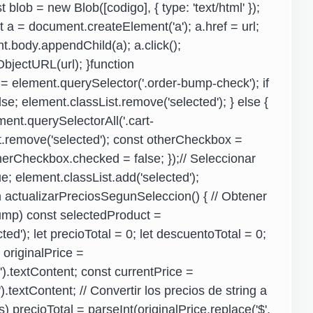
t blob = new Blob([codigo], { type: 'text/html' });
 a = document.createElement('a'); a.href = url;
t.body.appendChild(a); a.click();
jectURL(url); }function
 element.querySelector('.order-bump-check'); if
; element.classList.remove('selected'); } else {
ent.querySelectorAll('.cart-
t.remove('selected'); const otherCheckbox =
erCheckbox.checked = false; });// Seleccionar
; element.classList.add('selected');
n actualizarPreciosSegunSeleccion() { // Obtener
bump) const selectedProduct =
ed'); let precioTotal = 0; let descuentoTotal = 0;
 originalPrice =
').textContent; const currentPrice =
.textContent; // Convertir los precios de string a
 precioTotal = parseInt(originalPrice.replace('$',