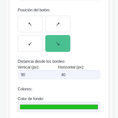
Posición del botón:
↖️
↗️
↙️
↘️
Distancia desde los bordes:
Vertical (px):
Horizontal (px):
Colores:
Color de fondo: