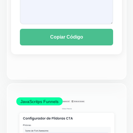
Copiar Código
JavaScritps Funnels