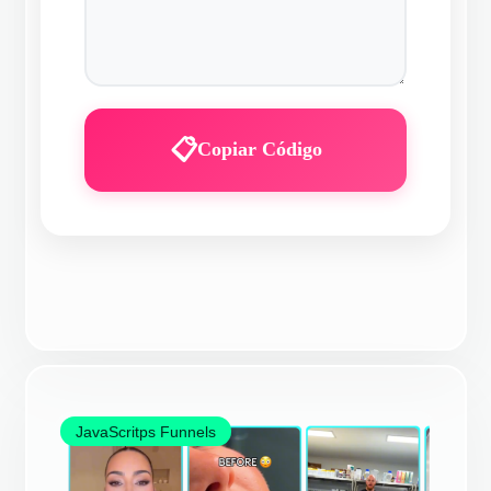
Copiar Código
JavaScritps Funnels