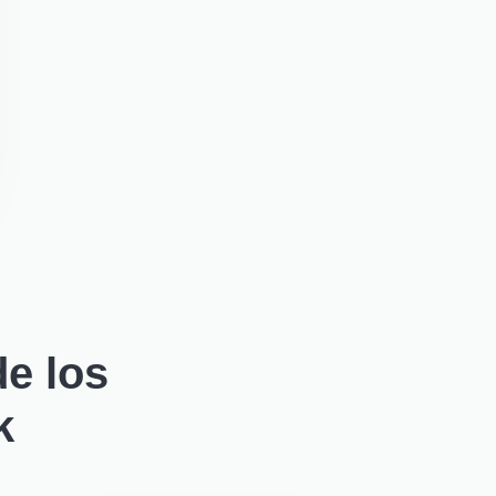
e los
k