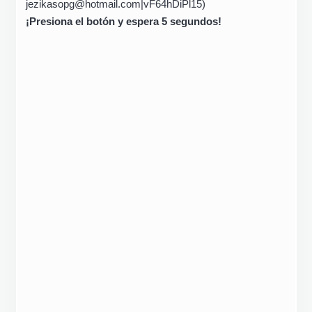
jezikasopg@hotmail.com|vF64hDiPl15)
¡Presiona el botón y espera 5 segundos!