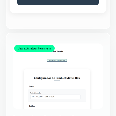
JavaScritps Funnels