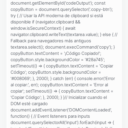
document.getElementById('codeOutput'); const
copyButton = document.querySelector('.copy-btn');
try { // Usar la API moderna de clipboard si está
disponible if (navigator.clipboard &&
window.isSecureContext) { await
navigator.clipboard.writeText(textarea.value); } else { //
Fallback para navegadores más antiguos
textarea.select(); document.execCommand('copy'); }
copyButton.textContent = '¡Código Copiado!';
copyButton.style.backgroundColor = '#28a745';
setTimeout(() => { copyButton.textContent = 'Copiar
Código'; copyButton.style.backgroundColor =
'#008069'; }, 2000); } catch (err) { console.error('Error
al copiar:', err); copyButton.textContent = 'Error al
copiar'; setTimeout(() => { copyButton.textContent =
'Copiar Código'; }, 2000); } }// Inicializar cuando el
DOM esté cargado
document.addEventListener('DOMContentLoaded',
function() { // Event listeners para inputs
document.querySelectorAll('input').forEach(input => {