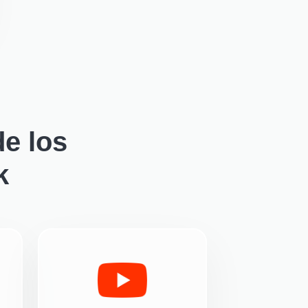
e los
k