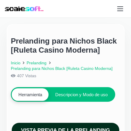
Prelanding para Nichos Black
[Ruleta Casino Moderna]
Inicio
Prelanding
Prelanding para Nichos Black [Ruleta Casino Moderna]
407
Vistas
Herramienta
Descripcion y Modo de uso
VISTA PREVIA DE LA PRELANDING