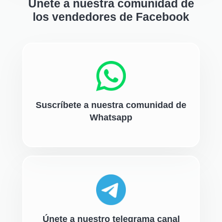
Únete a nuestra comunidad de
los vendedores de Facebook
Suscríbete a nuestra comunidad de
Whatsapp
Únete a nuestro telegrama canal